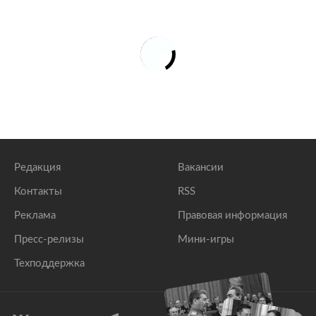
Редакция
Вакансии
Контакты
RSS
Реклама
Правовая информация
Пресс-релизы
Мини-игры
Техподдержка