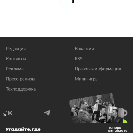
Редакция
Вакансии
Контакты
RSS
Реклама
Правовая информация
Пресс-релизы
Мини-игры
Техподдержка
18
+
Угадайте, где