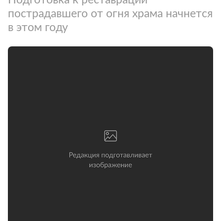
пострадавшего от огня храма начнется
в этом году