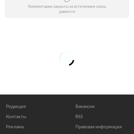
Комментарии закрыты за истечением срока
давности
Редакция
Вакансии
Контакты
RSS
Реклама
Правовая информация