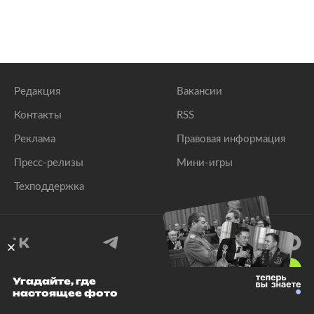
Редакция
Вакансии
Контакты
RSS
Реклама
Правовая информация
Пресс-релизы
Мини-игры
Техподдержка
18
+
Угадайте, где
настоящее фото
© 1999–2026 Все права защищены.
ООО «Лента.Ру»