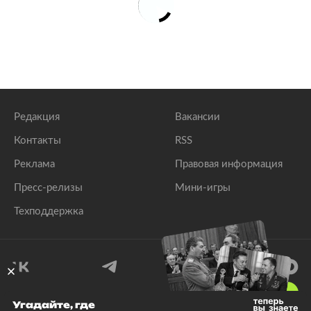
Редакция
Вакансии
Контакты
RSS
Реклама
Правовая информация
Пресс-релизы
Мини-игры
Техподдержка
18
+
Угадайте, где