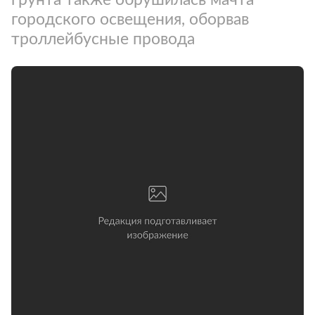
городского освещения, оборвав
троллейбусные провода