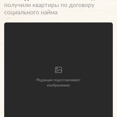
получили квартиры по договору
социального найма