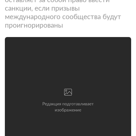
санкции, если призывы
международного сообщества будут
проигнорированы