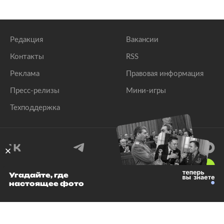
Редакция
Вакансии
Контакты
RSS
Реклама
Правовая информация
Пресс-релизы
Мини-игры
Техподдержка
18
+
Угадайте, где
настоящее фото
© 1999–2026 Все права защищены.
ООО «Лента.Ру»
Лента добра
деактивирована. Добро