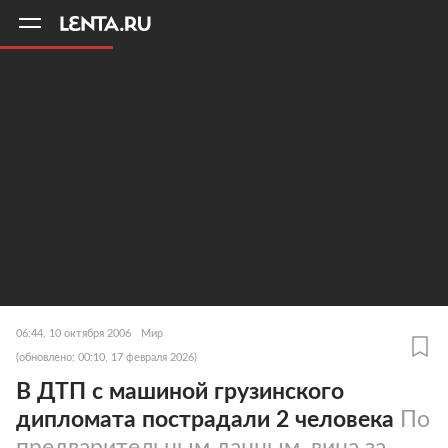
11
A
06:44, 10 октября 2006
Мир
(обновлено: 00:10, 17 февраля 2026)
В ДТП с машиной грузинского
дипломата пострадали 2 человека
По
предварительным данным, вина за