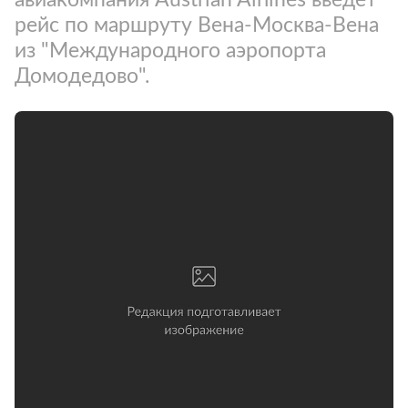
рейс по маршруту Вена-Москва-Вена
из "Международного аэропорта
Домодедово".