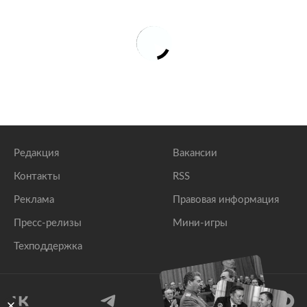
Редакция
Вакансии
Контакты
RSS
Реклама
Правовая информация
Пресс-релизы
Мини-игры
Техподдержка