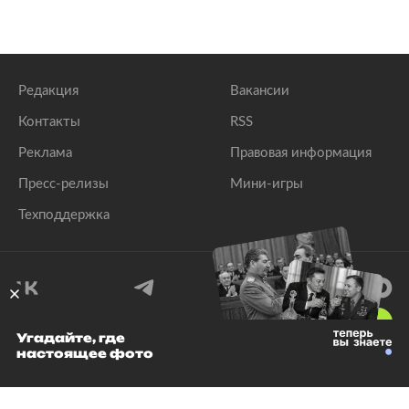
Редакция
Вакансии
Контакты
RSS
Реклама
Правовая информация
Пресс-релизы
Мини-игры
Техподдержка
18
+
Угадайте, где
настоящее фото
© 1999–2026 Все права защищены.
ООО «Лента.Ру»
Лента добра