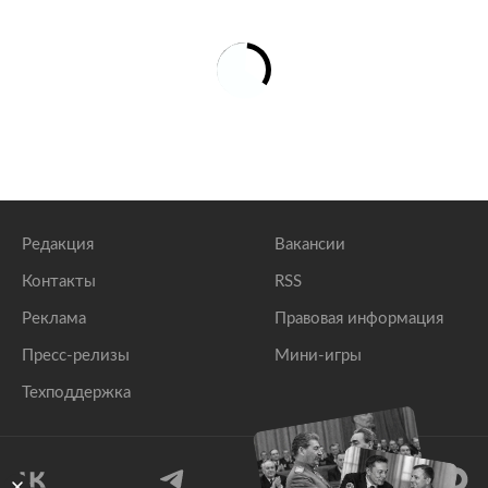
Редакция
Вакансии
Контакты
RSS
Реклама
Правовая информация
Пресс-релизы
Мини-игры
Техподдержка