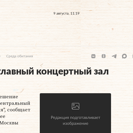
9 августа, 11:19
)
Среда обитания
главный концертный зал
решение
центральный
я", сообщает
ее
 Москвы