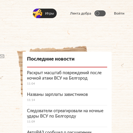
Игры
Лента добра
Войти
Последние новости
Раскрыт масштаб повреждений после
ночной атаки ВСУ на Белгород
11:04
Названы зарплаты завистников
11:14
Следователи отреагировали на ночные
удары ВСУ по Белгороду
11:09
АвтоВАЗ сообщил о расширении