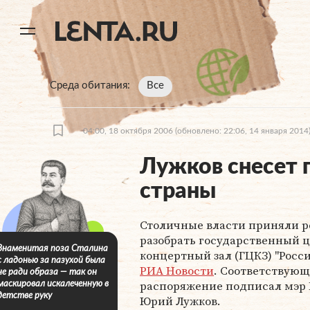
11
A
Среда обитания
Все
04:00, 18 октября 2006
(обновлено: 22:06, 14 января 2014
Лужков снесет 
страны
Столичные власти приняли 
разобрать государственный 
Знаменитая поза Сталина
концертный зал (ГЦКЗ) "Росси
с ладонью за пазухой была
РИА Новости
. Соответствующ
не ради образа — так он
распоряжение подписал мэр
маскировал искалеченную в
детстве руку
Юрий Лужков.