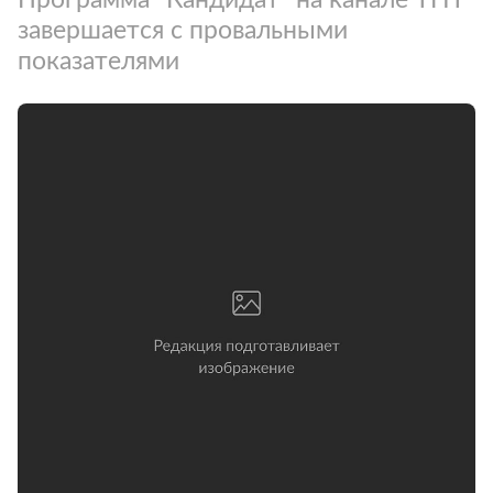
завершается с провальными
показателями