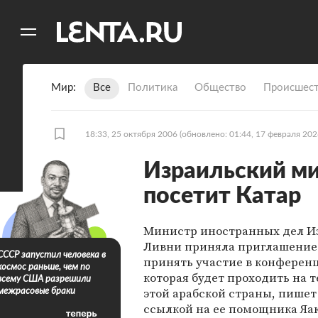
11
A
Мир
Все
Политика
Общество
Происшест
18:33, 25 октября 2006
(обновлено: 01:44, 17 февраля 202
Израильский ми
посетит Катар
Министр иностранных дел И
Ливни приняла приглашение
СССР запустил человека в
принять участие в конферен
космос раньше, чем по
которая будет проходить на 
всему США разрешили
этой арабской страны, пишет 
межрасовые браки
ссылкой на ее помощника Яа