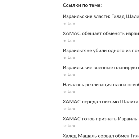
Ссылки по теме
Израильские власти: Гилад Шал
lenta.ru
ХАМАС обещает обменять израил
lenta.ru
Израильтяне убили одного из п
lenta.ru
Израильские военные планируют
lenta.ru
Началась реализация плана осв
lenta.ru
ХАМАС передал письмо Шалита 
lenta.ru
ХАМАС готов признать Израиль 
lenta.ru
Халед Машаль сорвал обмен Гил