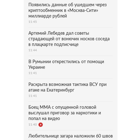
Появились данные об ушедшем через
криптообменник в «Москва-Сити»
миллиарде рублей
11:45
Артемий Лебедев дал советы
страдающей от вонючих носков соседа
в плацкарте подписчице
11:44
В Румынии открестились от помощи
Украине
11:41
Раскрыта возможная тактика ВСУ при
атаке на Екатеринбург
11:41
Боец ММА с опущенной головой
выслушал приговор за наркотики и
попал на видео
11:40
Любительнице загара наложили 60 швов