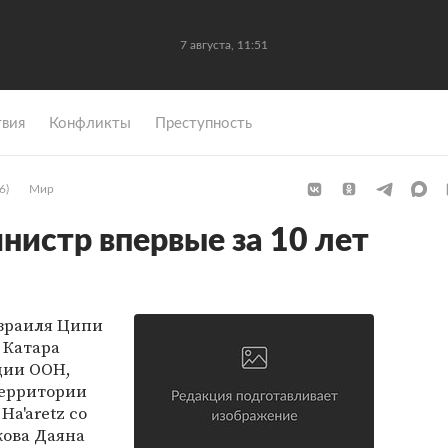
7 августа, 11:51
вия
Конфликты
Преступность
6)
Мир
нистр впервые за 10 лет
зраиля Ципи
 Катара
ции ООН,
территории
Ha'aretz со
кова Даяна