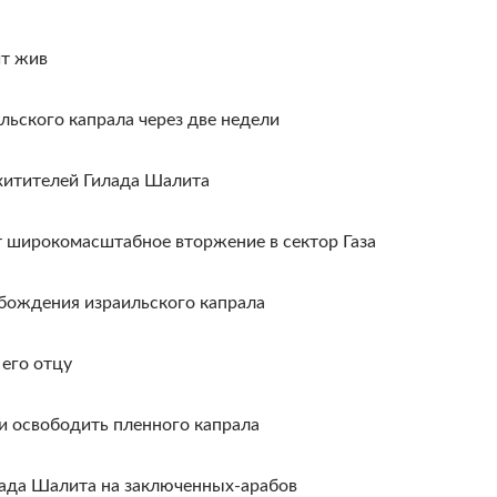
ит жив
ьского капрала через две недели
охитителей Гилада Шалита
 широкомасштабное вторжение в сектор Газа
обождения израильского капрала
его отцу
и освободить пленного капрала
ада Шалита на заключенных-арабов