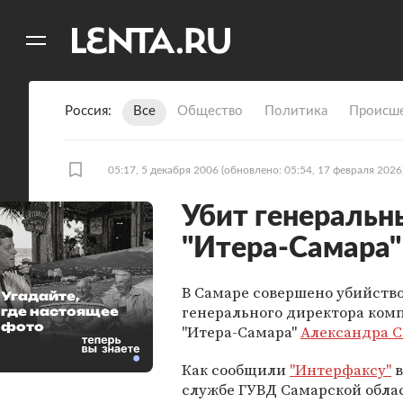
11
A
Россия
Все
Общество
Политика
Происше
05:17, 5 декабря 2006
(обновлено: 05:54, 17 февраля 2026
Убит генеральн
"Итера-Самара"
В Самаре совершено убийств
Угадайте,
генерального директора ком
где настоящее
фото
"Итера-Самара"
Александра 
Как сообщили
"Интерфаксу"
в
службе ГУВД Самарской обла