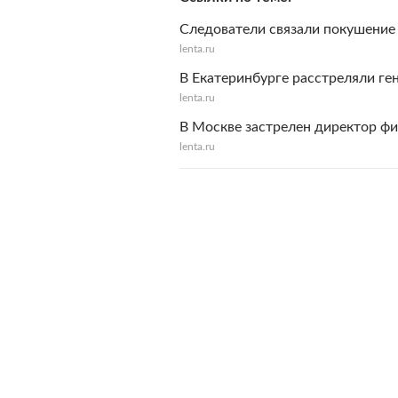
Следователи связали покушение 
lenta.ru
В Екатеринбурге расстреляли ге
lenta.ru
В Москве застрелен директор ф
lenta.ru