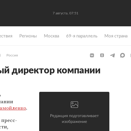
7 августа, 07:51
ствия
Регионы
Москва
69-я параллель
Моя страна
)
Россия
ый директор компании
о
пании
Самойленко
.
 пресс-
сти,