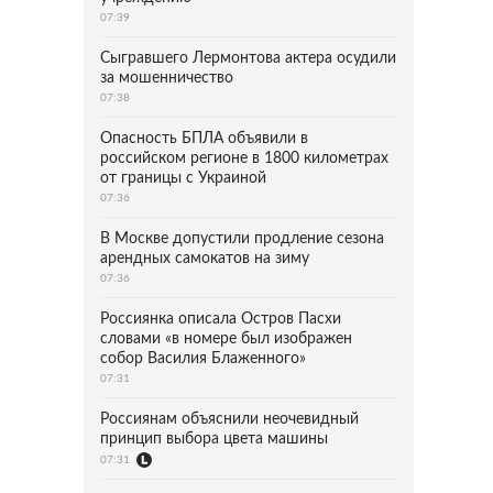
07:39
Сыгравшего Лермонтова актера осудили
за мошенничество
07:38
Опасность БПЛА объявили в
российском регионе в 1800 километрах
от границы с Украиной
07:36
В Москве допустили продление сезона
арендных самокатов на зиму
07:36
Россиянка описала Остров Пасхи
словами «в номере был изображен
собор Василия Блаженного»
07:31
Россиянам объяснили неочевидный
принцип выбора цвета машины
07:31