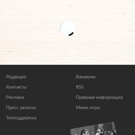
Редакция
Вакансии
Контакты
RSS
Реклама
Правовая информация
Пресс-релизы
Мини-игры
Техподдержка