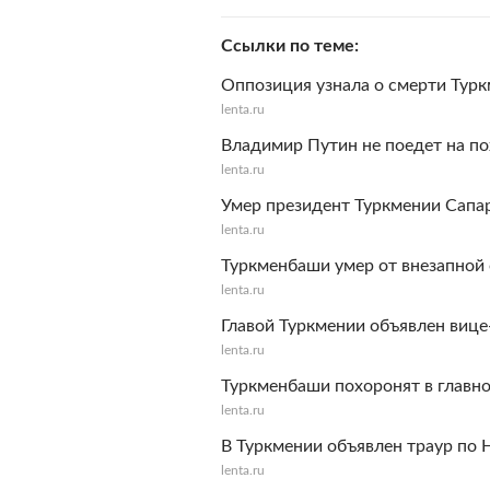
Ссылки по теме
Оппозиция узнала о смерти Тур
lenta.ru
Владимир Путин не поедет на п
lenta.ru
Умер президент Туркмении Сапа
lenta.ru
Туркменбаши умер от внезапной
lenta.ru
Главой Туркмении объявлен виц
lenta.ru
Туркменбаши похоронят в главн
lenta.ru
В Туркмении объявлен траур по 
lenta.ru