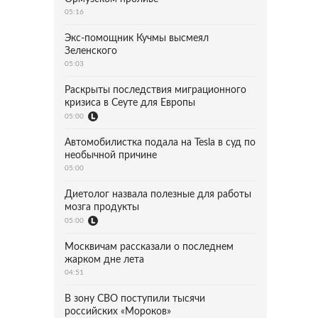
05:16
Экс-помощник Кучмы высмеял
Зеленского
05:03
Раскрыты последствия миграционного
кризиса в Сеуте для Европы
05:00
Автомобилистка подала на Tesla в суд по
необычной причине
05:00
Диетолог назвала полезные для работы
мозга продукты
05:00
Москвичам рассказали о последнем
жарком дне лета
04:51
В зону СВО поступили тысячи
российских «Мороков»