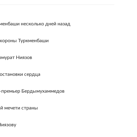
кменбаши несколько дней назад
охороны Туркменбаши
рмурат Ниязов
 остановки сердца
е-премьер Бердымухаммедов
ой мечети страны
Ниязову