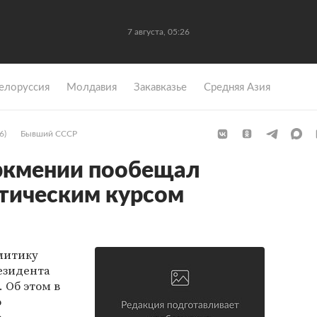
7 августа, 05:26
елоруссия
Молдавия
Закавказье
Средняя Азия
6)
Бывший СССР
уркмении пообещал
тическим курсом
литику
езидента
. Об этом в
о