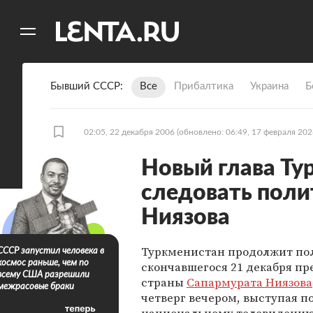
11
A
Бывший СССР
Все
Прибалтика
Украина
Б
02:05, 22 декабря 2006
(обновлено: 06:49, 17 февраля 202
Новый глава Т
следовать поли
Ниязова
Туркменистан продолжит по
СССР запустил человека в
космос раньше, чем по
скончавшегося 21 декабря пр
всему США разрешили
страны
Сапармурата Ниязова
межрасовые браки
четверг вечером, выступая п