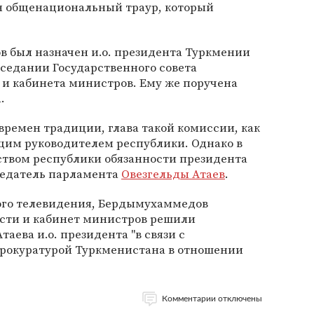
н общенациональный траур, который
 был назначен и.о. президента Туркмении
седании Государственного совета
 и кабинета министров. Ему же поручена
.
времен традиции, глава такой комиссии, как
щим руководителем республики. Однако в
ством республики обязанности президента
седатель парламента
Овезгельды Атаев
.
ого телевидения, Бердымухаммедов
ости и кабинет министров решили
таева и.о. президента "в связи с
рокуратурой Туркменистана в отношении
Комментарии отключены