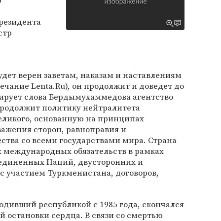
ю
резидента
стр
удет верен заветам, наказам и наставлениям
ечание Lenta.Ru), он продолжит и доведет до
тирует слова Бердымухаммедова агентство
 продолжит политику нейтралитета
ликого, основанную на принципах
важения сторон, равноправия и
ства со всеми государствами мира. Страна
 международных обязательств в рамках
единенных Наций, двусторонних и
с участием Туркменистана, договоров,
одивший республикой с 1985 года, скончался
ой остановки сердца. В связи со смертью