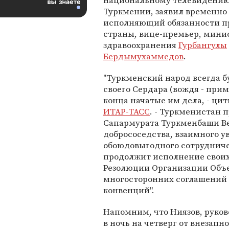
национальному телевидени
Туркмении, заявил временно
исполняющий обязанности п
страны, вице-премьер, мини
здравоохранения
Гурбангулы
Бердымухаммедов
.
"Туркменский народ всегда б
своего Сердара (вождя - прим
конца начатые им дела, - ци
ИТАР-ТАСС
. - Туркменистан
Сапармурата Туркменбаши Ве
добрососедства, взаимного у
обоюдовыгодного сотрудниче
продолжит исполнение своих
Резолюции Организации Объ
многосторонних соглашений 
конвенций".
Напомним, что Ниязов, руков
в ночь на четверг от внезапн