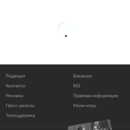
Редакция
Вакансии
Контакты
RSS
Реклама
Правовая информация
Пресс-релизы
Мини-игры
Техподдержка