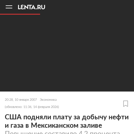
11
A
20:28, 10 января 2007
Экономика
(обновлено: 11:36, 14 февраля 2026)
США подняли плату за добычу нефти
и газа в Мексиканском заливе
Повышение составило 4,2 процента