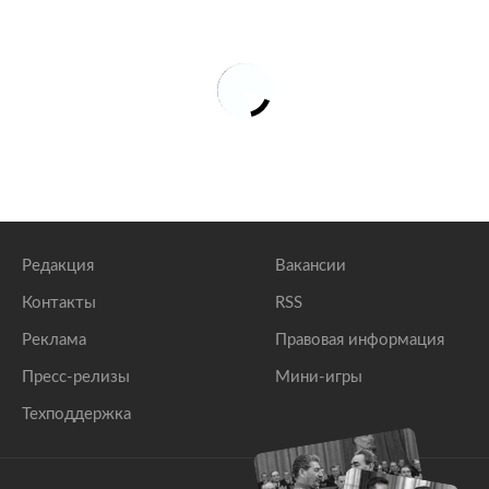
Редакция
Вакансии
Контакты
RSS
Реклама
Правовая информация
Пресс-релизы
Мини-игры
Техподдержка