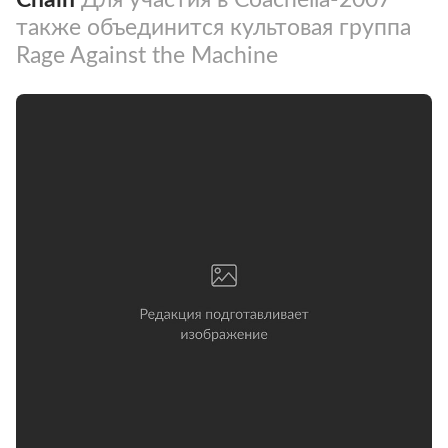
также объединится культовая группа
Rage Against the Machine