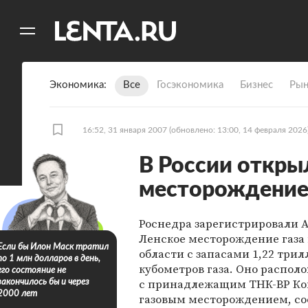
11
A
Экономика
Все
Госэкономика
Бизнес
Рын
16:52, 31 января 2007
(обновлено: 13:00, 14 февраля 2026
В России откры
месторождение 
Роснедра зарегистрировали А
Ленское месторождение газа 
Если бы Илон Маск тратил
области с запасами 1,22 три
по 1 млн долларов в день,
кубометров газа. Оно распол
его состояние не
с принадлежащим ТНК-BP К
закончилось бы и через
2000 лет
газовым месторождением, с