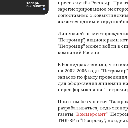
пресс-служба Роснедр. При э
зарегистрированное местор
сопоставимо с Ковыктинским
является одним из крупнейши
Лицензией на месторождение
"Петромир", акционерами кот
"Петромир" может войти в с
компаний России.
В Роснедрах заявили, что по
на 2002-2006 годы "Петроми
запасов по факту проведения
для оформления лицензии на
переоформлена на "Петромир
При этом без участия "Газпро
разрабатываться, ведь экспор
газеты
"Коммерсант"
"Петром
ТНК-ВР и "Газпрому", но сдел