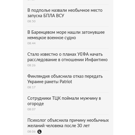
В подполье назвали необычное место
запуска БПЛА ВСУ
08:50
В Баренцевом море нашли затонувшее
немецкое военное судно
08:44
Стало известно о планах УЕФА начать
расследование в отношении Инфантино
08:26
Финляндия объяснила отказ передать
Украине ракеты Patriot
08:17
Сотрудники ТЦК поймали мужчину в
огороде
08:07
Психолог объяснила причину необычных
желаний человека после 30 лет
08:06