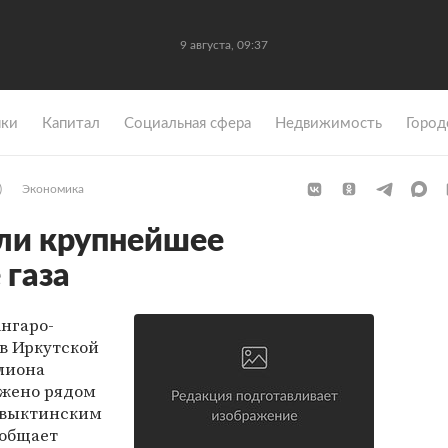
9 августа, 09:37
ки
Капитал
Социальная сфера
Недвижимость
Город
)
Экономика
ли крупнейшее
газа
нгаро-
в Иркутской
ллиона
ожено рядом
овыктинским
ообщает