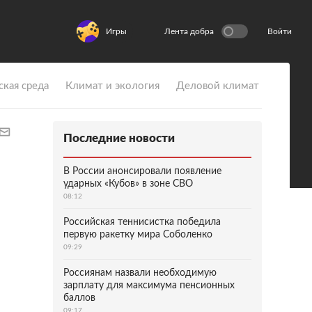
Игры
Лента добра
Войти
ская среда
Климат и экология
Деловой климат
Последние новости
В России анонсировали появление
ударных «Кубов» в зоне СВО
08:12
Российская теннисистка победила
первую ракетку мира Соболенко
09:29
Россиянам назвали необходимую
зарплату для максимума пенсионных
баллов
09:17