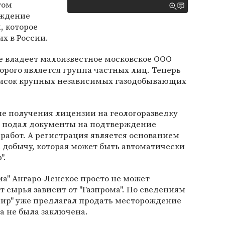
том
ождение
, которое
х в России.
 владеет малоизвестное московское ООО
орого является группа частных лиц. Теперь
писок крупных независимых газодобывающих
сле получения лицензии на геологоразведку
р" подал документы на подтверждение
 работ. А регистрация является основанием
 добычу, которая может быть автоматически
".
ма" Ангаро-Ленское просто не может
т сырья зависит от "Газпрома". По сведениям
ир" уже предлагал продать месторождение
ка не была заключена.