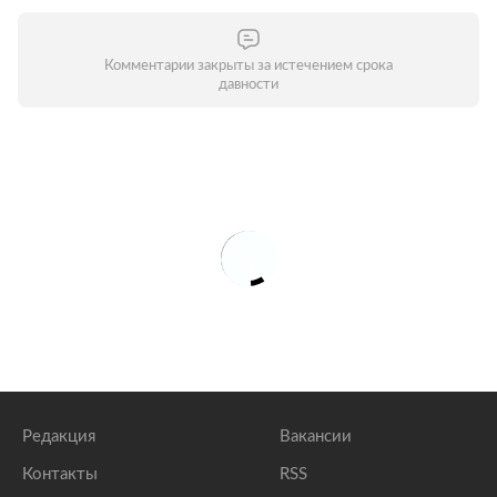
Комментарии закрыты за истечением срока
давности
Редакция
Вакансии
Контакты
RSS