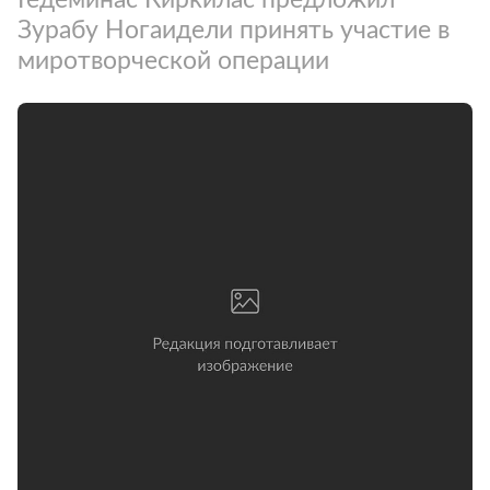
Зурабу Ногаидели принять участие в
миротворческой операции