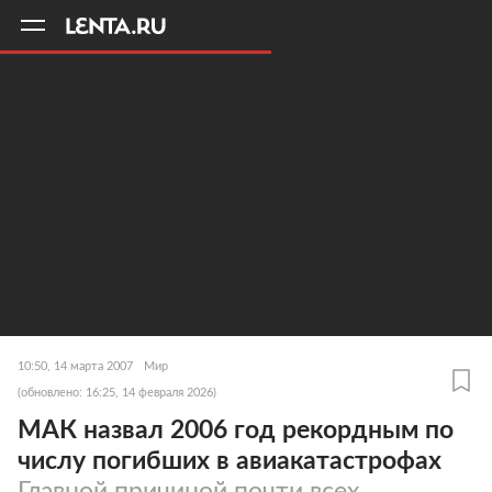
11
A
10:50, 14 марта 2007
Мир
(обновлено: 16:25, 14 февраля 2026)
МАК назвал 2006 год рекордным по
числу погибших в авиакатастрофах
Главной причиной почти всех