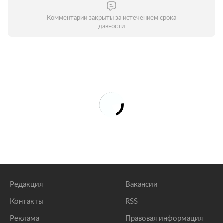
Комментарии закрыты за истечением срока
давности
Редакция
Вакансии
Контакты
RSS
Реклама
Правовая информация