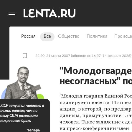
11
A
Россия
Все
Общество
Политика
Происше
22:20, 21 марта 2007
(обновлено: 16:57, 14 февраля 2026)
"Молодогварде
несогласных" п
"Молодая гвардия Единой Рос
планирует провести 14 апрел
СССР запустил человека в
акцию, в которой, по предв
космос раньше, чем по
данным, примут участие 15 
всему США разрешили
человек. Такое заявление сде
межрасовые браки
на пресс-конференции член