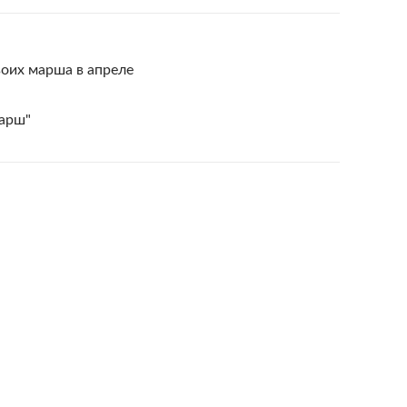
оих марша в апреле
марш"