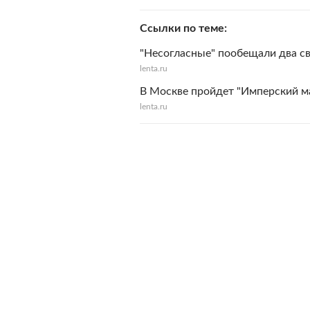
Ссылки по теме
"Несогласные" пообещали два св
lenta.ru
В Москве пройдет "Имперский 
lenta.ru