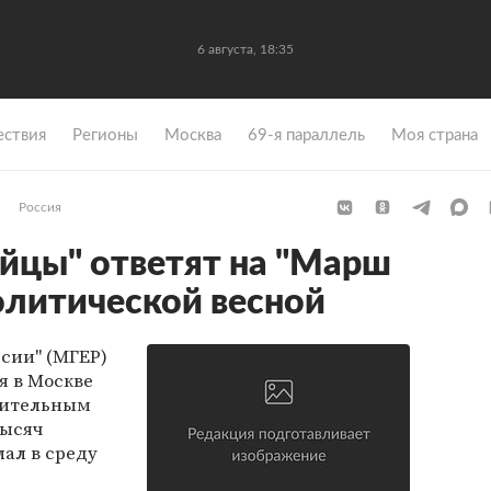
6 августа, 18:35
ствия
Регионы
Москва
69-я параллель
Моя страна
Россия
йцы" ответят на "Марш
олитической весной
сии" (МГЕР)
я в Москве
арительным
тысяч
лал в среду