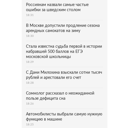
Россиянам назвали самые частые
ошибки за шведским столом
18:31
В Москве допустили продление сезона
арендных самокатов на зиму
18:30
Стала известна судьба первой в истории
набравшей 500 баллов на ЕГЭ
московской школьницы
18:29
С Дани Милохина взыскали сотни тысяч
рублей и арестовали его счет
18:28
Сомнолог рассказал о неожиданной
пользе дефицита сна
18:26
Автомобилисты выбрали самую нужную
функцию в машине
18:25