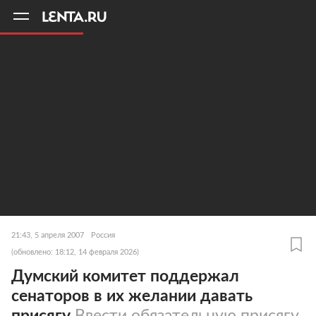
11
A
21:43, 5 апреля 2007
Россия
(обновлено: 18:12, 14 февраля 2026)
Думский комитет поддержал
сенаторов в их желании давать
присягу
Ввести обязательную присягу