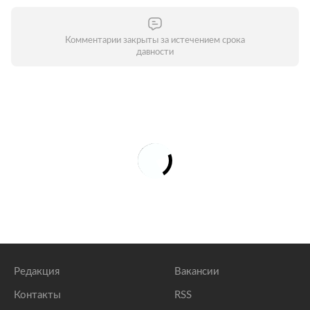
Комментарии закрыты за истечением срока
давности
Редакция
Вакансии
Контакты
RSS