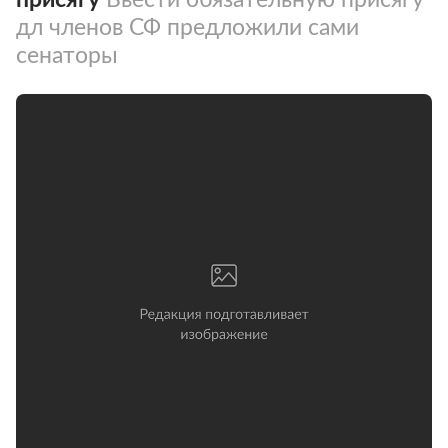
дл членов СФ предложили сами
сенаторы