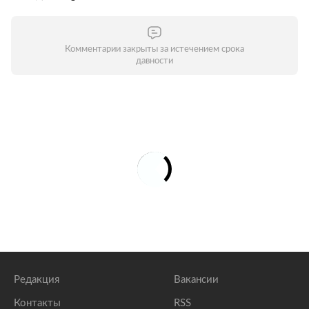
Комментарии закрыты за истечением срока
давности
Редакция
Вакансии
Контакты
RSS