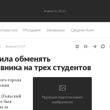
8 августа, 15:13
елоруссия
Молдавия
Закавказье
Средняя Азия
)
Бывший СССР
ила обменять
вника на трех студентов
ого города
чения
 (Гальский
ее был
ы за