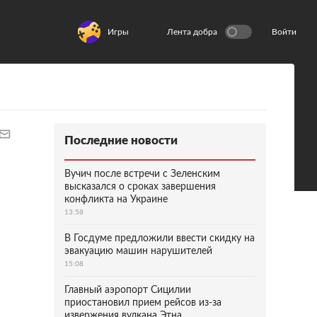
Игры
Лента добра
Войти
Последние новости
Вучич после встречи с Зеленским
высказался о сроках завершения
конфликта на Украине
13:58
В Госдуме предложили ввести скидку на
эвакуацию машин нарушителей
15:08
Главный аэропорт Сицилии
приостановил прием рейсов из-за
извержения вулкана Этна