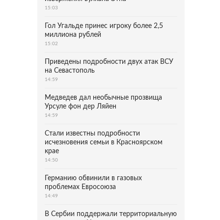
15:03
Гол Угальде принес игроку более 2,5
миллиона рублей
15:02
Приведены подробности двух атак ВСУ
на Севастополь
14:59
Медведев дал необычные прозвища
Урсуле фон дер Ляйен
14:59
Стали известны подробности
исчезновения семьи в Красноярском
крае
14:50
Германию обвинили в газовых
проблемах Евросоюза
14:49
В Сербии поддержали территориальную