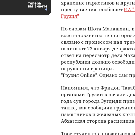
хранение наркотиков и други
преступления, сообщает
ИА "
Грузия"
.
По словам Шота Малашхии, 
восстановлению территориал
связано с процессом над тре
начинают 23 января де-факто
ответ на пересмотр дела Ча
республики должно освободи
нарушении границы.
"Грузия Online". Однако сам 
Напомним, что Фридон Чака
органами Грузии в начале дек
года суд города Зугдиди при
также, как сообщили грузинс
памятников и железных крыш
Абхазская сторона расценила
Трое студентов, проживающих