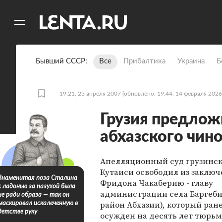
11
A
Бывший СССР
Все
Прибалтика
Украина
Б
19:21, 23 апреля 2007
(обновлено: 19:44, 14 февраля 2026
Грузия предлож
абхазского чино
Апелляционный суд грузинск
Кутаиси освободил из заклю
Знаменитая поза Сталина
Фридона Чакаберию - главу
с ладонью за пазухой была
администрации села Баргеби
не ради образа — так он
район Абхазии), который ран
маскировал искалеченную в
детстве руку
осужден на десять лет тюрьм