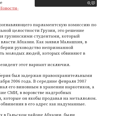
е
Новости-
возглавляющего парламентскую комиссию по
ьной целостности Грузии, это решение
мя грузинскими студентами, который
 власти Абхазии. Как заявил Малашхия, в
каберии руководство непризнанной
ть молодых людей, которых обвиняют в
президент этот вариант исключил.
берия был задержан правоохранительными
абря 2006 года. В середине февраля 2007
знал его виновным в хранении наркотиков, а
кие СМИ, в воровстве надгробных
, которые он якобы продавал на металлолом.
 обвинения в его адрес как надуманные.
 в Гальском районе Абхазии, были