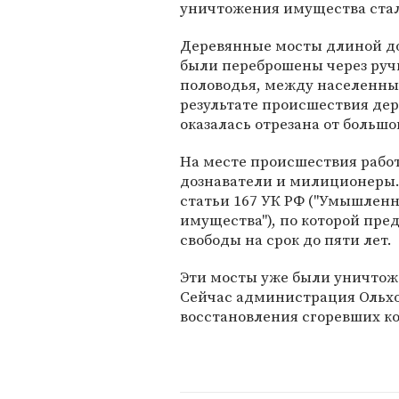
уничтожения имущества стал
Деревянные мосты длиной до
были переброшены через ручь
половодья, между населенны
результате происшествия дер
оказалась отрезана от большо
На месте происшествия рабо
дознаватели и милиционеры. 
статьи 167 УК РФ ("Умышлен
имущества"), по которой пре
свободы на срок до пяти лет.
Эти мосты уже были уничтоже
Сейчас администрация Ольхо
восстановления сгоревших к