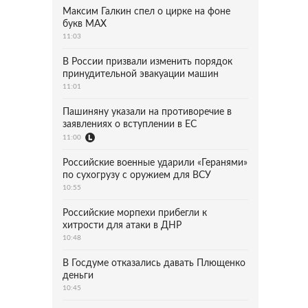
Максим Галкин спел о цирке на фоне
букв MAX
11:03
В России призвали изменить порядок
принудительной эвакуации машин
11:01
Пашиняну указали на противоречие в
заявлениях о вступлении в ЕС
11:00
Российские военные ударили «Геранями»
по сухогрузу с оружием для ВСУ
10:55
Российские морпехи прибегли к
хитрости для атаки в ДНР
10:48
В Госдуме отказались давать Плющенко
деньги
10:45