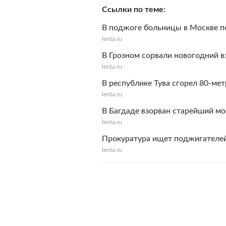
Ссылки по теме
В поджоге больницы в Москве п
lenta.ru
В Грозном сорвали новогодний в
lenta.ru
В республике Тува сгорел 80-ме
lenta.ru
В Багдаде взорван старейший мо
lenta.ru
Прокуратура ищет поджигателей
lenta.ru