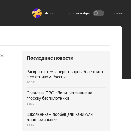
Игры
Лента добра
Войти
Последние новости
Раскрыты темы переговоров Зеленского
с союзником России
10:37
Средства ПВО сбили летевшие на
Москву беспилотники
11:13
Школьникам пообещали каникулы
длиннее зимних
11:07