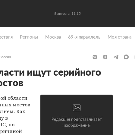
8 августа, 11:15
ствия
Регионы
Москва
69-я параллель
Моя страна
Россия
ласти ищут серийного
остов
ой области
янных мостов
огнем. Как
у в
ЧС, по
причиной