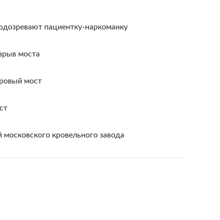
одозревают пациентку-наркоманку
зрыв моста
тровый мост
ст
 московского кровельного завода