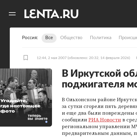
11
A
Россия
Все
Общество
Политика
Происше
12:44, 2 мая 2007
(обновлено: 20:32, 14 февраля 2026)
В Иркутской об
поджигателя м
В Ольхонском районе Иркутск
Угадайте,
за сутки сгорели пять дерев
где настоящее
фото
и еще два были повреждены 
сообщили
РИА Новости
в сред
региональном управлении М
предварительным данным, 