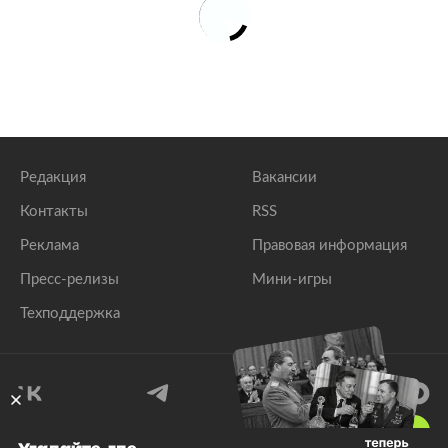
Редакция
Вакансии
Контакты
RSS
Реклама
Правовая информация
Пресс-релизы
Мини-игры
Техподдержка
18
+