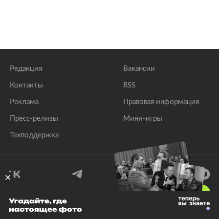
Редакция
Вакансии
Контакты
RSS
Реклама
Правовая информация
Пресс-релизы
Мини-игры
Техподдержка
18
+
Угадайте, где
настоящее фото
© 1999–2026 Все права защищены.
ООО «Лента.Ру»