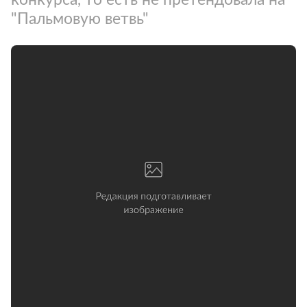
"Пальмовую ветвь"