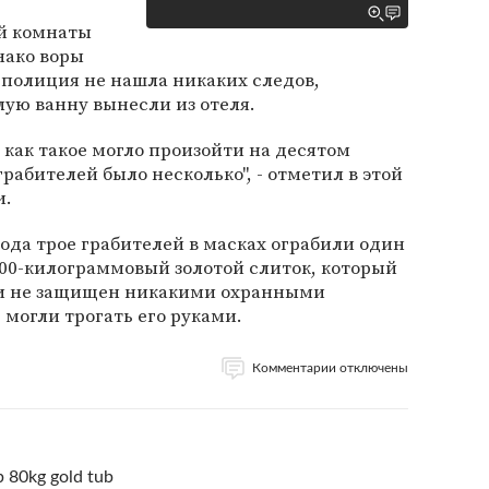
ой комнаты
нако воры
м полиция не нашла никаких следов,
лую ванну вынесли из отеля.
 как такое могло произойти на десятом
грабителей было несколько", - отметил в этой
и.
года трое грабителей в масках ограбили один
100-килограммовый золотой слиток, который
 и не защищен никакими охранными
могли трогать его руками.
Комментарии отключены
b 80kg gold tub