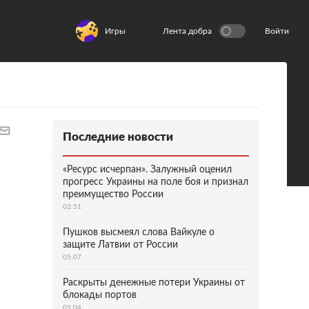
Игры
Лента добра
Войти
Последние новости
«Ресурс исчерпан». Залужный оценил
прогресс Украины на поле боя и признал
преимущество России
02:51
Пушков высмеял слова Вайкуле о
защите Латвии от России
05:07
Раскрыты денежные потери Украины от
блокады портов
05:04