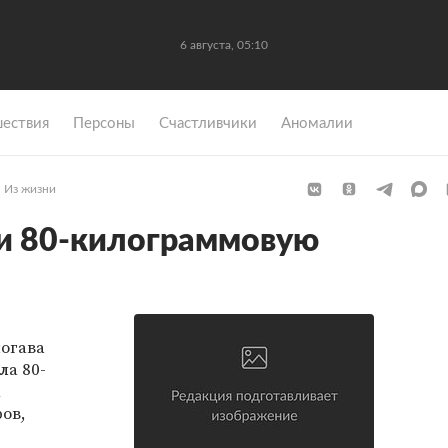
6 августа, 05:10
ествия
Персоны
Счастливчики
Аномалии
Из жизни
ли 80-килограммовую
огава
ла 80-
а
ов,