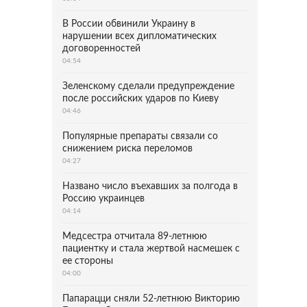
В России обвинили Украину в
нарушении всех дипломатических
договоренностей
04:54
Зеленскому сделали предупреждение
после российских ударов по Киеву
04:46
Популярные препараты связали со
снижением риска переломов
04:27
Названо число въехавших за полгода в
Россию украинцев
04:14
Медсестра отчитала 89-летнюю
пациентку и стала жертвой насмешек с
ее стороны
04:00
Папарацци сняли 52-летнюю Викторию