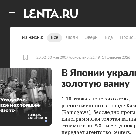
11
A
Из жизни
Все
Люди
Звери
Еда
Происш
20:02, 30 мая 2007
(обновлено: 22:49, 14 февраля 2026)
В Японии укра
золотую ванну
С 10 этажа японского отеля,
Угадайте,
расположенного в городе Кам
где настоящее
фото
(Kamogawa), бесследно пропа
килограммовая золотая ванн
стоимостью 998 тысяч доллар
передает агентство Reuters.