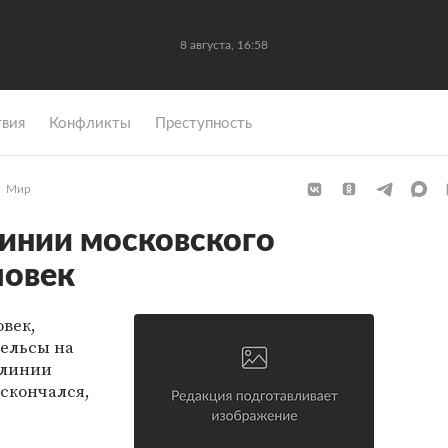
8 августа, 16:58
вия
Конфликты
Преступность
Мир
инии московского
ловек
век,
рельсы на
 линии
скончался,