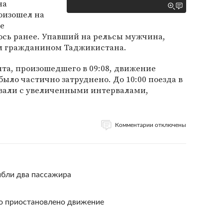
на
оизошел на
не
ось ранее. Упавший на рельсы мужчина,
ыл гражданином Таджикистана.
та, произошедшего в 09:08, движение
ыло частично затруднено. До 10:00 поезда в
вали с увеличенными интервалами,
Комментарии отключены
ибли два пассажира
о приостановлено движение