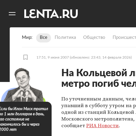
11
A
Мир
Все
Политика
Общество
Происшест
17:51, 9 июня 2007
(обновлено: 23:43, 14 февраля 2026)
На Кольцевой л
метро погиб че
По уточненным данным, чело
упавший в субботу утром на 
Если бы Илон Маск тратил
одной из станций Кольцевой
по 1 млн долларов в день,
Московского метрополитена, 
его состояние не
сообщает
РИА Новости
.
закончилось бы и через
2000 лет