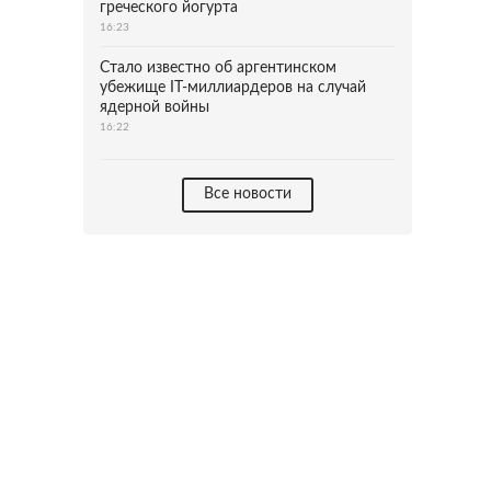
греческого йогурта
16:23
Стало известно об аргентинском
убежище IT-миллиардеров на случай
ядерной войны
16:22
Все новости