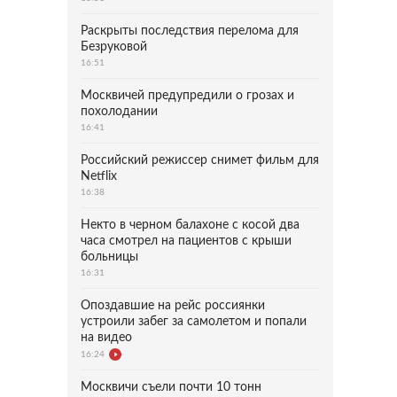
Раскрыты последствия перелома для
Безруковой
16:51
Москвичей предупредили о грозах и
похолодании
16:41
Российский режиссер снимет фильм для
Netflix
16:38
Некто в черном балахоне с косой два
часа смотрел на пациентов с крыши
больницы
16:31
Опоздавшие на рейс россиянки
устроили забег за самолетом и попали
на видео
16:24
Москвичи съели почти 10 тонн