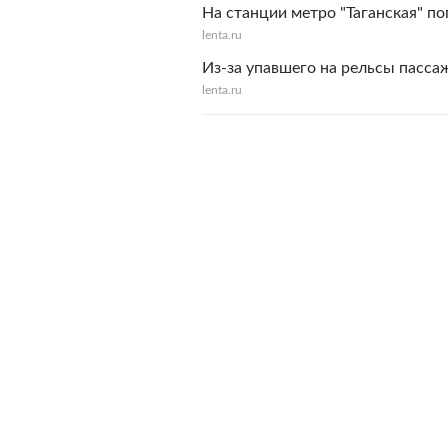
На станции метро "Таганская" по
lenta.ru
Из-за упавшего на рельсы пасса
lenta.ru