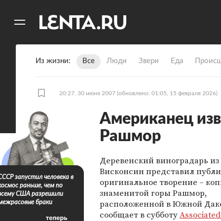
11
A
Из жизни
Все
Люди
Звери
Еда
Происш
20:27, 30 июня 2007
(обновлено: 01:05, 15 февраля 2026)
Американец изв
Рашмор
Деревенский виноградарь из
Висконсин представил публи
СССР запустил человека в
оригинальное творение – ко
космос раньше, чем по
знаменитой горы Рашмор,
всему США разрешили
расположенной в Южной Дако
межрасовые браки
сообщает в субботу
Associated