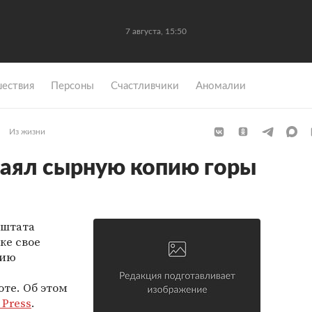
7 августа, 15:50
ествия
Персоны
Счастливчики
Аномалии
Из жизни
аял сырную копию горы
 штата
ке свое
пию
те. Об этом
 Press
.