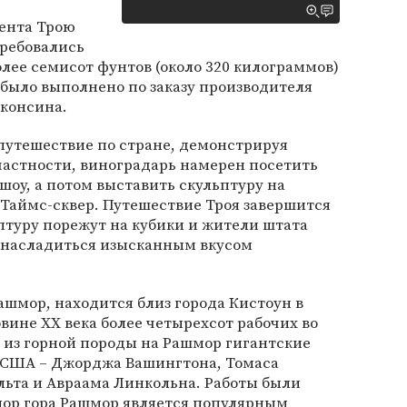
ента Трою
требовались
лее семисот фунтов (около 320 килограммов)
 было выполнено по заказу производителя
сконсина.
путешествие по стране, демонстрируя
частности, виноградарь намерен посетить
шоу, а потом выставить скульптуру на
 Таймс-сквер. Путешествие Троя завершится
ьптуру порежут на кубики и жители штата
, насладиться изысканным вкусом
ашмор, находится близ города Кистоун в
вине ХХ века более четырехсот рабочих во
и из горной породы на Рашмор гигантские
 США – Джорджа Вашингтона, Томаса
льта и Авраама Линкольна. Работы были
х пор гора Рашмор является популярным