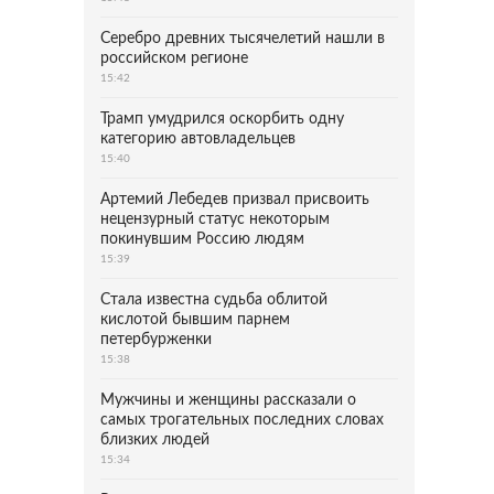
Серебро древних тысячелетий нашли в
российском регионе
15:42
Трамп умудрился оскорбить одну
категорию автовладельцев
15:40
Артемий Лебедев призвал присвоить
нецензурный статус некоторым
покинувшим Россию людям
15:39
Стала известна судьба облитой
кислотой бывшим парнем
петербурженки
15:38
Мужчины и женщины рассказали о
самых трогательных последних словах
близких людей
15:34