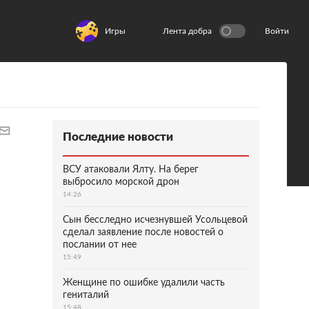
Игры
Лента добра
Войти
Последние новости
ВСУ атаковали Ялту. На берег
выбросило морской дрон
14:26
Сын бесследно исчезнувшей Усольцевой
сделал заявление после новостей о
послании от нее
15:49
Женщине по ошибке удалили часть
гениталий
15:48