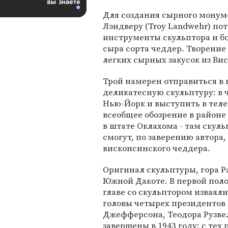
Для создания сырного монум
Лэндверу (Troy Landwehr) по
инструменты скульптора и бо
сыра сорта чеддер. Творение
легких сырных закусок из Ви
Трой намерен отправиться в 
деликатесную скульптуру: в 
Нью-Йорк и выступить в теле
всеобщее обозрение в районе
в штате Оклахома - там скул
смогут, по заверению автора
висконсинского чеддера.
Оригинал скульптуры, гора Р
Южной Дакоте. В первой поло
главе со скульптором изваял
головы четырех президентов
Джефферсона, Теодора Рузве
завершены в 1943 году: с те