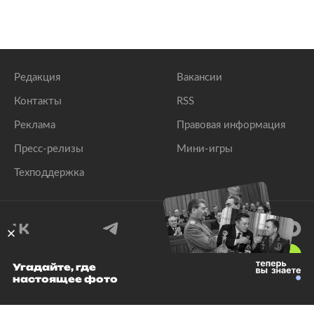
Редакция
Вакансии
Контакты
RSS
Реклама
Правовая информация
Пресс-релизы
Мини-игры
Техподдержка
18
+
Угадайте, где
настоящее фото
© 1999–2026 Все права защищены.
ООО «Лента.Ру»