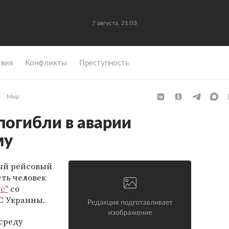
7 августа, 21:03
вия
Конфликты
Преступность
Мир
погибли в аварии
му
ый рейсовый
сть человек
с"
со
С Украины.
среду