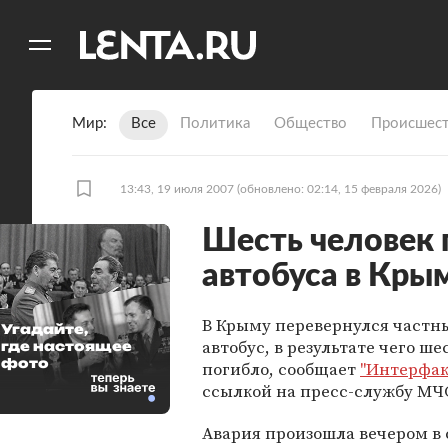
11
A
Мир
Все
Политика
Общество
Происшест
13:43, 19 июля 2007
(обновлено: 02:14, 15 февраля 2026)
Шесть человек 
автобуса в Кры
В Крыму перевернулся частн
Угадайте,
автобус, в результате чего ше
где настоящее
фото
погибло, сообщает
"Интерфак
ссылкой на пресс-службу МЧ
Авария произошла вечером в 