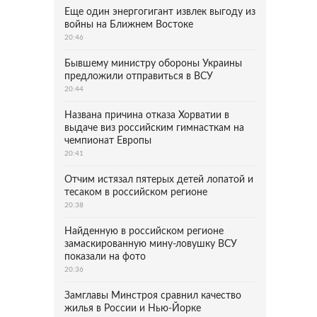
Еще один энергогигант извлек выгоду из
войны на Ближнем Востоке
20:46
Бывшему министру обороны Украины
предложили отправиться в ВСУ
20:44
Названа причина отказа Хорватии в
выдаче виз российским гимнасткам на
чемпионат Европы
20:41
Отчим истязал пятерых детей лопатой и
тесаком в российском регионе
20:38
Найденную в российском регионе
замаскированную мину-ловушку ВСУ
показали на фото
20:36
Замглавы Минстроя сравнил качество
жилья в России и Нью-Йорке