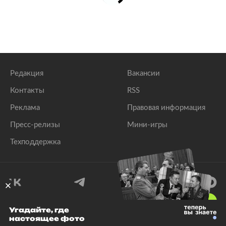
Редакция
Вакансии
Контакты
RSS
Реклама
Правовая информация
Пресс-релизы
Мини-игры
Техподдержка
18
+
Угадайте, где
настоящее фото
© 1999–2026 Все права защищены.
ООО «Лента.Ру»