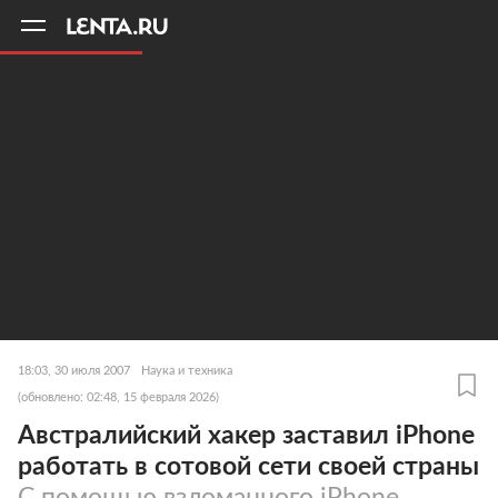
11
A
18:03, 30 июля 2007
Наука и техника
(обновлено: 02:48, 15 февраля 2026)
Австралийский хакер заставил iPhone
работать в сотовой сети своей страны
С помощью взломанного iPhone