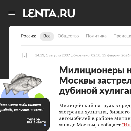
11
A
Россия
Все
Общество
Политика
Происше
14:13, 1 августа 2007
(обновлено: 02:58, 15 февраля 2026)
Милиционеры на
Москвы застре
дубиной хулига
Милицейский патруль в сред
Если сырая рыба пахнет
«рыбой», ее лучше не есть!
застрелил хулигана, бившего
автомобилей в районе Митино
западе Москвы, сообщает
"Ин