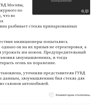
УВД Москвы,
ежурного по
, что во
ха
на разбивает стекла припаркованных
ествия милиционеры попытались
однако он на их призыв не отреагировал, а
л угрожать им ножом. Предупредительный
становил злоумышленника, и тогда
крыть огонь на поражение.
становлена, уточнили представители ГУВД
м данным, злоумышленник бил стекла для
 из салонов автомобилей.
Комментарии отключены