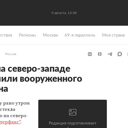
9 августа, 12:38
ствия
Регионы
Москва
69-я параллель
Моя страна
Россия
 северо-западе
лили вооруженного
на
у рано утром
 стекла
 на северо-
терфакс"
.