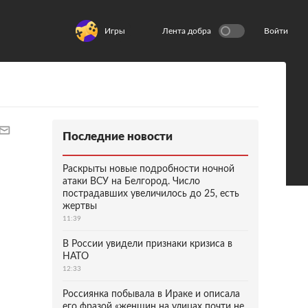
Игры
Лента добра
Войти
Последние новости
Раскрыты новые подробности ночной
атаки ВСУ на Белгород. Число
пострадавших увеличилось до 25, есть
жертвы
11:39
В России увидели признаки кризиса в
НАТО
12:33
Россиянка побывала в Ираке и описала
его фразой «женщин на улицах почти не