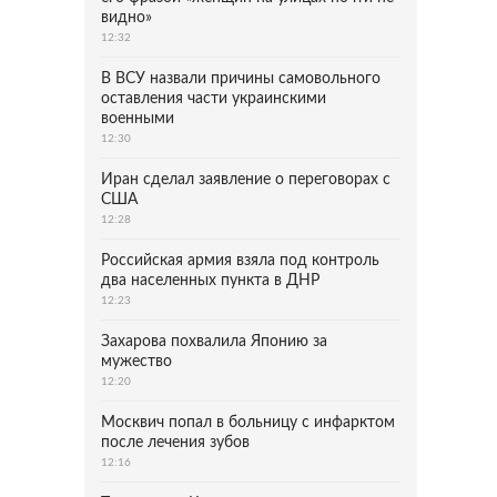
видно»
12:32
В ВСУ назвали причины самовольного
оставления части украинскими
военными
12:30
Иран сделал заявление о переговорах с
США
12:28
Российская армия взяла под контроль
два населенных пункта в ДНР
12:23
Захарова похвалила Японию за
мужество
12:20
Москвич попал в больницу с инфарктом
после лечения зубов
12:16