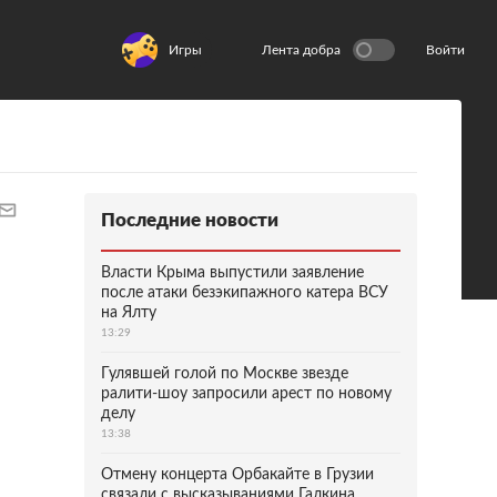
Игры
Лента добра
Войти
Последние новости
Власти Крыма выпустили заявление
после атаки безэкипажного катера ВСУ
на Ялту
13:29
Гулявшей голой по Москве звезде
ралити-шоу запросили арест по новому
делу
13:38
Отмену концерта Орбакайте в Грузии
связали с высказываниями Галкина