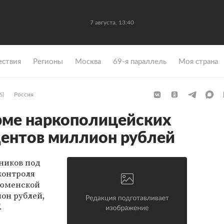
7 августа, 13:40
ствия
Регионы
Москва
69-я параллель
Моя страна
6)
Россия
рме наркополицейских
дентов миллион рублей
ников под
контроля
Тюменской
он рублей,
.