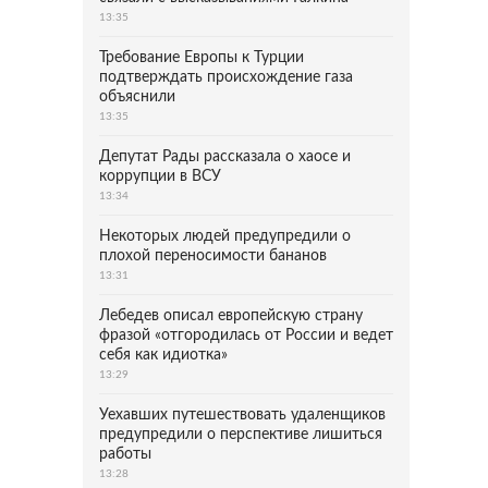
13:35
Требование Европы к Турции
подтверждать происхождение газа
объяснили
13:35
Депутат Рады рассказала о хаосе и
коррупции в ВСУ
13:34
Некоторых людей предупредили о
плохой переносимости бананов
13:31
Лебедев описал европейскую страну
фразой «отгородилась от России и ведет
себя как идиотка»
13:29
Уехавших путешествовать удаленщиков
предупредили о перспективе лишиться
работы
13:28