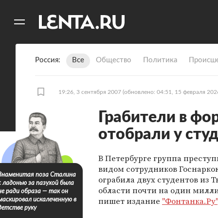
11
A
Россия
Все
Общество
Политика
Происше
19:26, 3 сентября 2007
(обновлено: 04:51, 15 февраля 202
Грабители в фо
отобрали у сту
В Петербурге группа преступ
видом сотрудников Госнарко
Знаменитая поза Сталина
ограбила двух студентов из 
с ладонью за пазухой была
области почти на один милли
не ради образа — так он
пишет издание
"Фонтанка.Ру"
маскировал искалеченную в
детстве руку