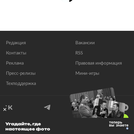
Редакция
Вакансии
Контакты
RSS
Реклама
Правовая информация
Пресс-релизы
Мини-игры
Техподдержка
18
+
Угадайте, где
настоящее фото
© 1999–2026 Все права защищены.
ООО «Лента.Ру»