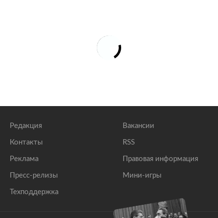
Редакция
Вакансии
Контакты
RSS
Реклама
Правовая информация
Пресс-релизы
Мини-игры
Техподдержка