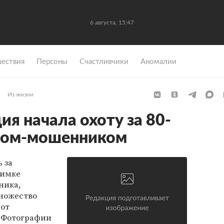
6 августа, 15:47
ествия
Персоны
Счастливчики
Аномалии
Из жизни
я начала охоту за 80-
сом-мошенником
 за
оимке
ника,
множество
 от
. Фотографии