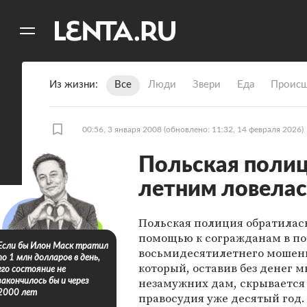
11
A
Из жизни
Все
Люди
Звери
Еда
Происш
00:56, 3 января 2008
(обновлено: 11:32, 14 февраля 2026)
Польская полици
летним ловела
Польская полиция обратилась
помощью к согражданам в п
Если бы Илон Маск тратил
восьмидесятилетнего мошен
по 1 млн долларов в день,
который, оставив без денег 
его состояние не
незамужних дам, скрывается
закончилось бы и через
2000 лет
правосудия уже десятый год