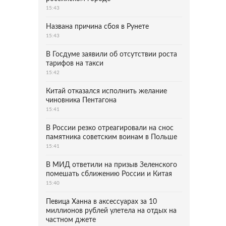
15:43
Названа причина сбоя в Рунете
15:43
В Госдуме заявили об отсутствии роста
тарифов на такси
15:42
Китай отказался исполнить желание
чиновника Пентагона
15:41
В России резко отреагировали на снос
памятника советским воинам в Польше
15:41
В МИД ответили на призыв Зеленского
помешать сближению России и Китая
15:40
Певица Ханна в аксессуарах за 10
миллионов рублей улетела на отдых на
частном джете