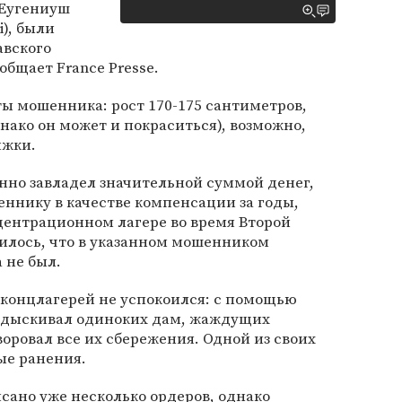
 Еугениуш
), были
авского
общает France Presse.
 мошенника: рост 170-175 сантиметров,
днако он может и покраситься), возможно,
ижки.
онно завладел значительной суммой денег,
ннику в качестве компенсации за годы,
центрационном лагере во время Второй
илось, что в указанном мошенником
 не был.
 концлагерей не успокоился: с помощью
одыскивал одиноких дам, жаждущих
воровал все их сбережения. Одной из своих
ые ранения.
сано уже несколько ордеров, однако