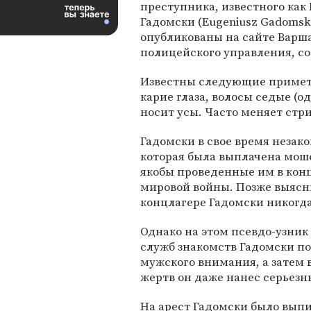
преступника, известного как
Гадомски (Eugeniusz Gadomski
опубликованы на сайте Варш
полицейского управления, со
Известны следующие приметы
карие глаза, волосы седые (о
носит усы. Часто меняет стр
Гадомски в свое время незак
которая была выплачена моше
якобы проведенные им в кон
мировой войны. Позже выясн
концлагере Гадомски никогда
Однако на этом псевдо-узник
служб знакомств Гадомски п
мужского внимания, а затем 
жертв он даже нанес серьезн
На арест Гадомски было выпи