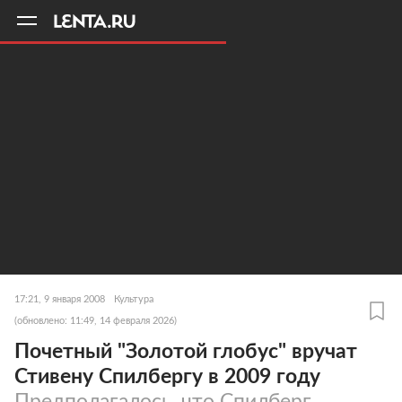
11
A
17:21, 9 января 2008
Культура
(обновлено: 11:49, 14 февраля 2026)
Почетный "Золотой глобус" вручат
Стивену Спилбергу в 2009 году
Предполагалось, что Спилберг