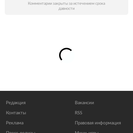
Комментарии закрыты за истечением срока
давности
Редакция
Вакансии
Контакты
RSS
Реклама
Правовая информация