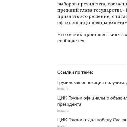
выборов президента, согласн
прежний глава государства -
признать это решение, счита
сфальсифицированы властям
Ни о каких происшествиях в
сообщается.
Ссылки по теме
Грузинская оппозиция получила
lenta.ru
ЦИК Грузии официально объявил
президента
lenta.ru
ЦИК Грузии отдал победу Саака
lenta.ru