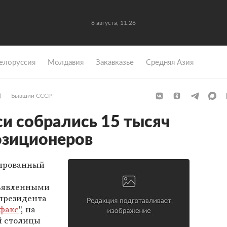
8 августа, 11:26
елоруссия
Молдавия
Закавказье
Средняя Азия
)
Бывший СССР
си собрались 15 тысяч
озиционеров
нированный
ъявленными
президента
факс
", на
й столицы