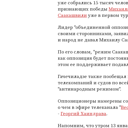
уже собрались 15 тысяч челов
признающих победы
Михаил
Саакашвили
уже в первом тур
Лидер "объединенной оппоз
своими сторонниками, заявил
и народ не давал Михаилу Са
По его словам, "режим Саака
как оппозиция будет постоян
этом ее поддерживает подав
Гачечиладзе также пообещал 
телекомпаний и судов по всей
"антинародным режимом".
Оппозиционеры намерены со
о чем в эфире телеканала "
Ве
-
Георгий Хаиндрава
.
Напомним, что утром 13 янв