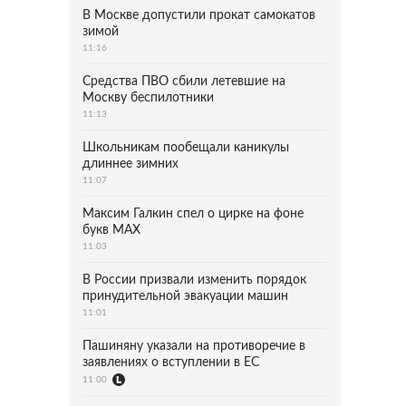
В Москве допустили прокат самокатов
зимой
11:16
Средства ПВО сбили летевшие на
Москву беспилотники
11:13
Школьникам пообещали каникулы
длиннее зимних
11:07
Максим Галкин спел о цирке на фоне
букв MAX
11:03
В России призвали изменить порядок
принудительной эвакуации машин
11:01
Пашиняну указали на противоречие в
заявлениях о вступлении в ЕС
11:00