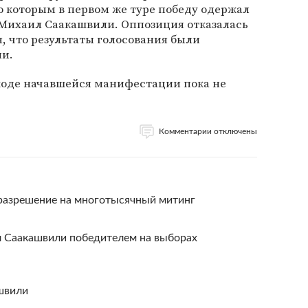
о которым в первом же туре победу одержал
 Михаил Саакашвили. Оппозиция отказалась
я, что результаты голосования были
и.
 ходе начавшейся манифестации пока не
Комментарии отключены
 разрешение на многотысячный митинг
 Саакашвили победителем на выборах
швили