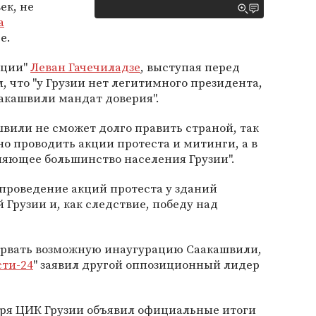
ек, не
а
е.
иции"
Леван Гачечиладзе
, выступая перед
, что "у Грузии нет легитимного президента,
акашвили мандат доверия".
швили не сможет долго править страной, так
но проводить акции протеста и митинги, а в
ляющее большинство населения Грузии".
проведение акций протеста у зданий
 Грузии и, как следствие, победу над
рвать возможную инаугурацию Саакашвили,
сти-24
" заявил другой оппозиционный лидер
аря ЦИК Грузии объявил официальные итоги