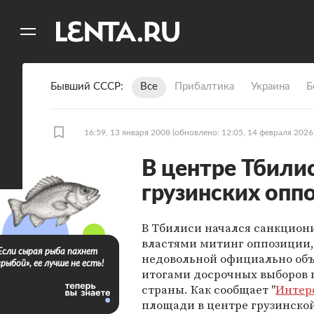
11
A
Бывший СССР
Все
Прибалтика
Украина
Б
16:59, 13 января 2008
(обновлено: 12:05, 14 февраля 2026
В центре Тбили
грузинских опп
В Тбилиси начался санкцио
властями митинг оппозиции,
Если сырая рыба пахнет
недовольной официально об
«рыбой», ее лучше не есть!
итогами досрочных выборов 
страны. Как сообщает "
Интер
площади в центре грузинско