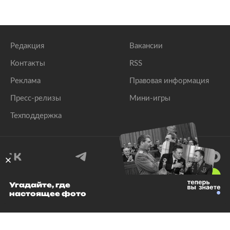
Редакция
Вакансии
Контакты
RSS
Реклама
Правовая информация
Пресс-релизы
Мини-игры
Техподдержка
18
+
Угадайте, где
настоящее фото
© 1999–2026 Все права защищены.
ООО «Лента.Ру»
Лента добра