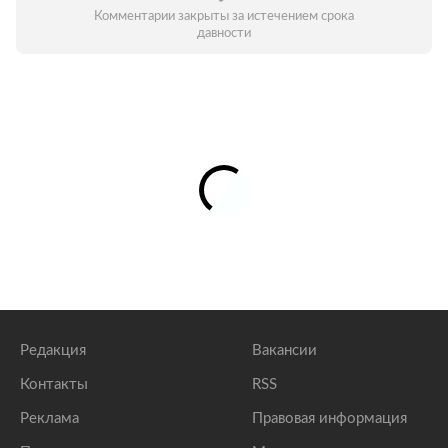
Комментарии закрыты за истечением срока
давности
Редакция
Вакансии
Контакты
RSS
Реклама
Правовая информация