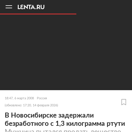
11
A
18:47, 6 марта 2008
Россия
(обновлено: 17:20, 14 февраля 2026)
В Новосибирске задержали
безработного с 1,3 килограмма ртути
Мужчина пытался продать вещество