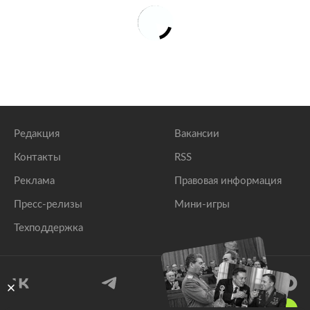
Редакция
Вакансии
Контакты
RSS
Реклама
Правовая информация
Пресс-релизы
Мини-игры
Техподдержка