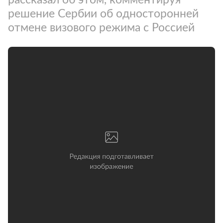
решение Сербии об односторонней
отмене визового режима с Россией