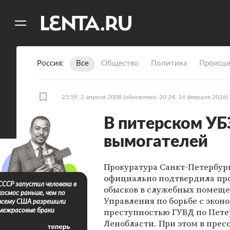
11
A
Россия
Все
Общество
Политика
Происше
23:59, 2 апреля 2008
(обновлено: 20:24, 14 февраля 2026)
В питерском УБ
вымогателей
Прокуратура Санкт-Петербур
официально подтвердила пр
СССР запустил человека в
обысков в служебных помещ
космос раньше, чем по
Управления по борьбе с экон
всему США разрешили
преступностью ГУВД по Пете
межрасовые браки
Ленобласти. При этом в пресс