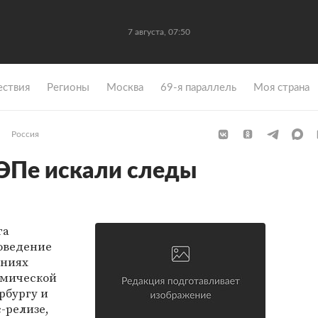
7 августа, 07:50
ствия
Регионы
Москва
69-я параллель
Моя страна
Россия
ЭПе искали следы
га
оведение
ениях
омической
рбургу и
-релизе,