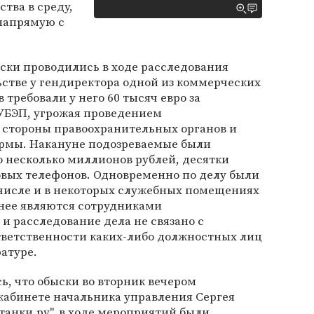
тва в среду,
 напрямую с
ски проводились в ходе расследования
ьстве у гендиректора одной из коммерческих
требовали у него 60 тысяч евро за
 УБЭП, угрожая проведением
 стороны правоохранительных органов и
мы. Накануне подозреваемые были
о несколько миллионов рублей, десятки
овых телефонов. Одновременно по делу были
 числе и в некоторых служебных помещениях
 нее являются сотрудниками
и расследование дела не связано с
тветственности каких-либо должностных лиц
атуре.
, что обыски во вторник вечером
 кабинете начальника управления Сергея
анки.ру", в ходе мероприятий были