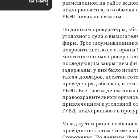
размещенном на сайте ведомс
подчеркивается, что обыски
УБЭП никак не связаны.
По данным прокуратуры, обы
уголовного дела о вымогател
фирм. Трое злоумышленников 
покровительство со стороны
многочисленных проверок со
последующим закрытием фир
задержаны, у них было изъят
тысяч долларов, десятки сот
проведен ряд обысков, в том
УБЭП. Все трое задержанных
правоохранительных органов 
привлечением к уголовной о
ГУВД, подчеркивают в прокур
Межджу тем ранее сообщалось
проводились в том числе и в
Стороженко. По данным "Фонт