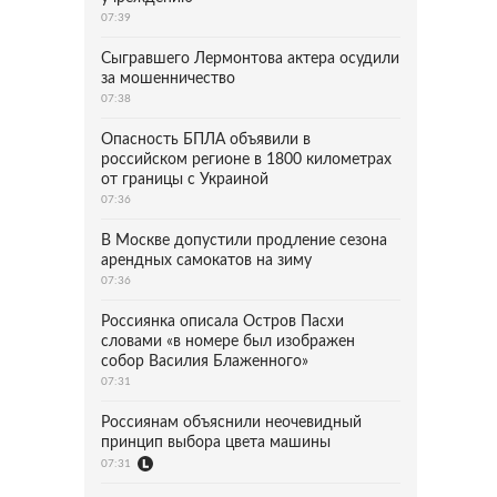
07:39
Сыгравшего Лермонтова актера осудили
за мошенничество
07:38
Опасность БПЛА объявили в
российском регионе в 1800 километрах
от границы с Украиной
07:36
В Москве допустили продление сезона
арендных самокатов на зиму
07:36
Россиянка описала Остров Пасхи
словами «в номере был изображен
собор Василия Блаженного»
07:31
Россиянам объяснили неочевидный
принцип выбора цвета машины
07:31