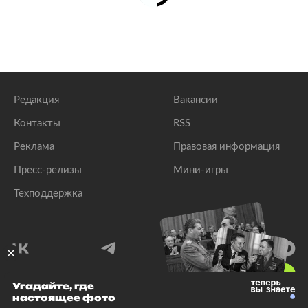
Редакция
Вакансии
Контакты
RSS
Реклама
Правовая информация
Пресс-релизы
Мини-игры
Техподдержка
18
+
Угадайте, где
настоящее фото
© 1999–2026 Все права защищены.
ООО «Лента.Ру»